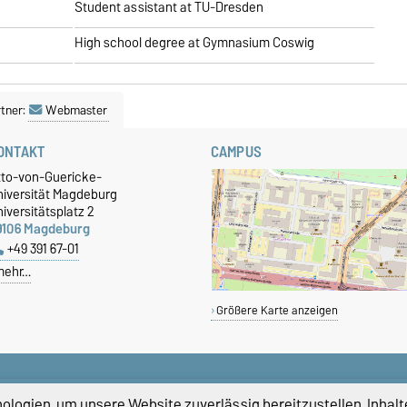
Student assistant at TU-Dresden
High school degree at Gymnasium Coswig
tner:
Webmaster
ONTAKT
CAMPUS
tto-von-Guericke-
niversität Magdeburg
iversitätsplatz 2
9106 Magdeburg
+49 391 67-01
mehr…
Größere Karte anzeigen
logien, um unsere Website zuverlässig bereitzustellen, Inhalt