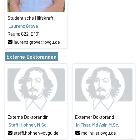
Studentische Hilfskraft
Laurenz Grove
Raum: G22, E 101
laurenz.grove@ovgu.de
Externe Doktoranden
Externe Doktorandin
Externer Doktorand
Steffi Hohner, M.Sc.
In Tisar, Md Asir, M.Sc.
steffi.hohner@ovgu.de
md.in@st.ovgu.de