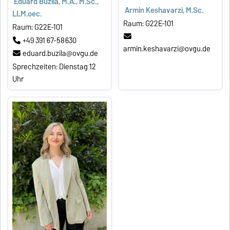
Eduard Buzila, M.A., M.Sc.,
Armin Keshavarzi, M.Sc.
LLM.oec.
Raum: G22E-101
Raum: G22E-101
+49 391 67-58630
armin.keshavarzi@ovgu.de
eduard.buzila@ovgu.de
Sprechzeiten: Dienstag 12
Uhr