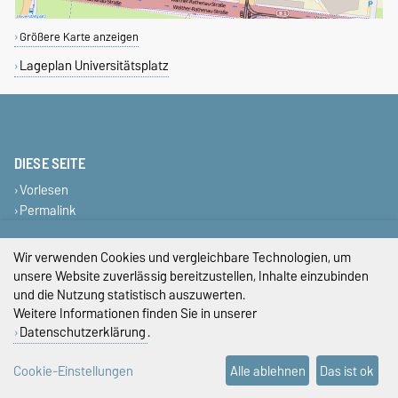
Größere Karte anzeigen
Lageplan Universitätsplatz
DIESE SEITE
Vorlesen
Permalink
Impressum
Wir verwenden Cookies und vergleichbare Technologien, um
unsere Website zuverlässig bereitzustellen, Inhalte einzubinden
Datenschutz
und die Nutzung statistisch auszuwerten.
Weitere Informationen finden Sie in unserer
Barrierefreiheit
Datenschutzerklärung
.
Cookie-Einstellungen
Cookie-Einstellungen
Alle ablehnen
Das ist ok
Sitemap