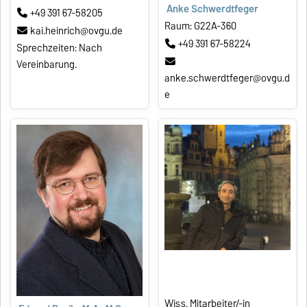
Anke Schwerdtfeger
+49 391 67-58205
Raum: G22A-360
kai.heinrich@ovgu.de
+49 391 67-58224
Sprechzeiten: Nach
Vereinbarung.
anke.schwerdtfeger@ovgu.d
e
Wiss. Mitarbeiter/-in