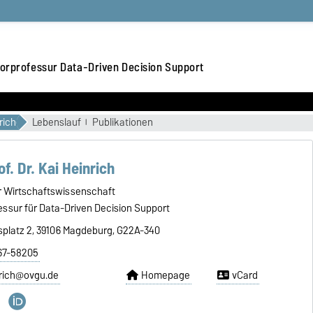
orprofessur Data-Driven Decision Support
rich
Lebenslauf
Publikationen
f. Dr. Kai Heinrich
ür Wirtschaftswissenschaft
essur für Data-Driven Decision Support
tsplatz 2, 39106 Magdeburg, G22A-340
 67-58205
nrich@ovgu.de
Homepage
vCard