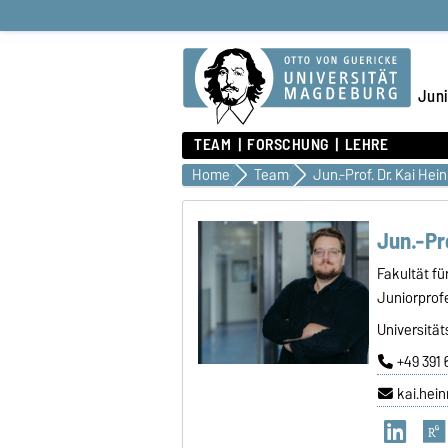
Juni
TEAM
FORSCHUNG
LEHRE
Home
Team
Jun.-Prof. Dr. Kai Hein
Jun.-Pro
Fakultät f
Juniorprof
Universitä
+49 391
kai.hei