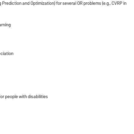
Prediction and Optimization) for several OR problems (e.g., CVRP in
arning
ciation
r people with disabilities