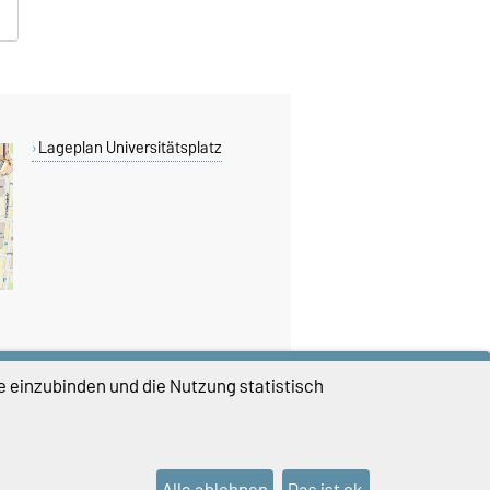
Lageplan Universitätsplatz
e einzubinden und die Nutzung statistisch
DIESE SEITE
Vorlesen
Permalink
Alle ablehnen
Das ist ok