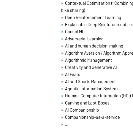
Contextual Optimization (=Combining 
bike sharing)
Deep Reinforcement Learning
Explainable Deep Reinforcement Le
Causal ML
Adversarial Learning
AI and human decision-making
Algorithm Aversion / Algorithm Appre
Algorithmic Management
Creativity and Generative AI
AI Fears
AI and Sports Management
Agentic Information Systems
Human-Computer Interaction (HCI) fo
Gaming and Loot-Boxes
AI Companionship
Companionship-as-a-service
...