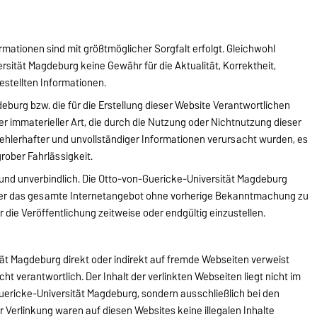
rmationen sind mit größtmöglicher Sorgfalt erfolgt. Gleichwohl
sität Magdeburg keine Gewähr für die Aktualität, Korrektheit,
gestellten Informationen.
eburg bzw. die für die Erstellung dieser Website Verantwortlichen
er immaterieller Art, die durch die Nutzung oder Nichtnutzung dieser
ehlerhafter und unvollständiger Informationen verursacht wurden, es
grober Fahrlässigkeit.
d und unverbindlich. Die Otto-von-Guericke-Universität Magdeburg
n oder das gesamte Internetangebot ohne vorherige Bekanntmachung zu
 die Veröffentlichung zeitweise oder endgültig einzustellen.
ät Magdeburg direkt oder indirekt auf fremde Webseiten verweist
nicht verantwortlich. Der Inhalt der verlinkten Webseiten liegt nicht im
ericke-Universität Magdeburg, sondern ausschließlich bei den
r Verlinkung waren auf diesen Websites keine illegalen Inhalte