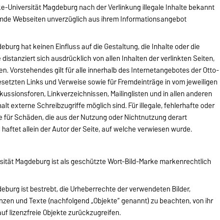
ke-Universität Magdeburg nach der Verlinkung illegale Inhalte bekannt
remde Webseiten unverzüglich aus ihrem Informationsangebot
burg hat keinen Einfluss auf die Gestaltung, die Inhalte oder die
 distanziert sich ausdrücklich von allen Inhalten der verlinkten Seiten,
n. Vorstehendes gilt für alle innerhalb des Internetangebotes der Otto-
setzten Links und Verweise sowie für Fremdeinträge in vom jeweiligen
ussionsforen, Linkverzeichnissen, Mailinglisten und in allen anderen
t externe Schreibzugriffe möglich sind. Für illegale, fehlerhafte oder
e für Schäden, die aus der Nutzung oder Nichtnutzung derart
haftet allein der Autor der Seite, auf welche verwiesen wurde.
sität Magdeburg ist als geschützte Wort-Bild-Marke markenrechtlich
eburg ist bestrebt, die Urheberrechte der verwendeten Bilder,
en und Texte (nachfolgend „Objekte“ genannt) zu beachten, von ihr
auf lizenzfreie Objekte zurückzugreifen.