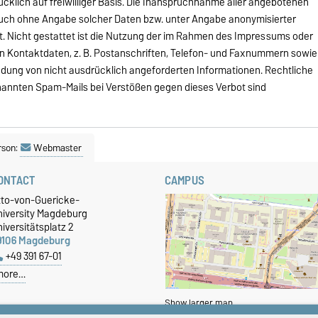
cklich auf freiwilliger Basis. Die Inanspruchnahme aller angebotenen
 auch ohne Angabe solcher Daten bzw. unter Angabe anonymisierter
. Nicht gestattet ist die Nutzung der im Rahmen des Impressums oder
en Kontaktdaten, z. B. Postanschriften, Telefon- und Faxnummern sowie
ndung von nicht ausdrücklich angeforderten Informationen. Rechtliche
nannten Spam-Mails bei Verstößen gegen dieses Verbot sind
rson:
Webmaster
ONTACT
CAMPUS
tto-von-Guericke-
niversity Magdeburg
iversitätsplatz 2
9106 Magdeburg
+49 391 67-01
more…
Show larger map